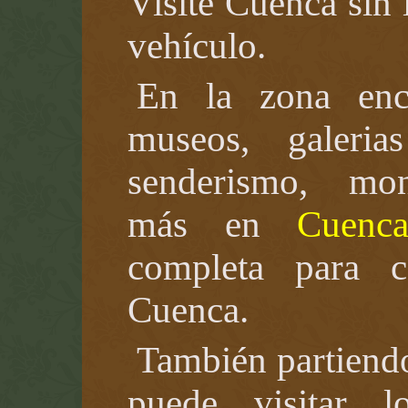
Visite Cuenca sin 
vehículo.
En la zona enco
museos, galeri
senderismo, mon
más en
Cuenc
completa para 
Cuenca.
También partiend
puede visitar 