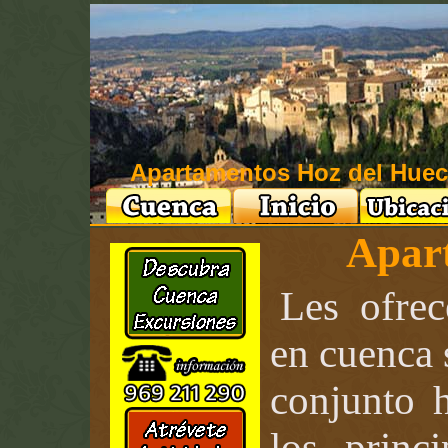
Apartamentos Hoz del Huec
Apar
Les ofrec
en cuenca 
conjunto 
los princi